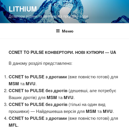
Перейти
LITHIUM
к
Дозатори рідини та автомати з продажу води
содержимому
Меню
CCNET TO PULSE КОНВЕРТОРИ. НОВІ КУПЮРИ — UA
В даному розділі представлено:
CCNET to PULSE з дротами
(вже повністю готові) для
MSM
та
MVU
.
CCNET to PULSE без дротів
(дешевші, але потребує
Ваших дротів) для
MSM
та
MVU
.
CCNET to PULSE без дротів
(тількі на один вид
прошивки) — Найдешевша версія для
MSM
та
MVU
.
CCNET
to PULSE з дротами
(вже повністю готові) для
MFL
.