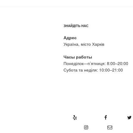
ЗНАЙДІТЬ НАС
Адрес
Україна, місто Харків
Часы работы
Понеділок—п’ятниця: 8:00–20:00
Субота та неділя: 10:00–21:00
Yelp
Facebook
Twitter
Instagram
E-mail