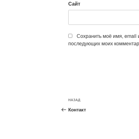
Сайт
Сохранить моё имя, email 
последующих моих комментар
Навигация
Предыдущая
НАЗАД
по
запись:
Контакт
записям