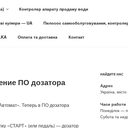
а)
Контролер апарату продажу води
ові купюри — UA
Пилосос самообслуговування, контроле
з продажу води
LKA
Оплата та доставка
Контакт
НАЙДИТЕ НАС
ление ПО дозатора
Адрес
Україна, місто
Часи работи
Автомат». Теперь в ПО дозатора
Понеділок — п
Субота та неді
пку «СТАРТ» (или педаль) — дозатор