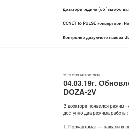
Перейти
Дозатори рідини (об `єм або ваг
к
LITHIUM
содержимому
CCNET to PULSE конвертори. Н
Дозатори рідини та автомати 
Контролер дозуючого насоса U
ОПУБЛИКОВАНО
21.03.2019
АВТОР:
SEM
04.03.19г. Обнов
DOZA-2V
В дозаторе появился режим «
доступно два режима работы:
1. Полуавтомат — нажали кно