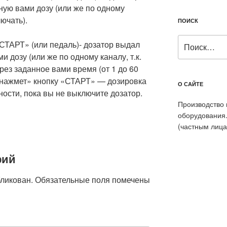
ную вами дозу (или же по одному
лючать).
ПОИСК
Искать:
СТАРТ» (или педаль)- дозатор выдал
 дозу (или же по одному каналу, т.к.
рез заданное вами время (от 1 до 60
«нажмет» кнопку «СТАРТ» — дозировка
О САЙТЕ
ности, пока вы не выключите дозатор.
Производство 
оборудования
(частным лица
рий
бликован.
Обязательные поля помечены